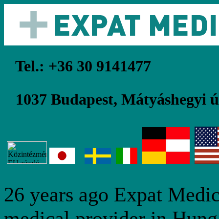
Tel.: +36 30 9141477
1037 Budapest, Mátyáshegyi út
26 years ago Expat Medica
medical provider in Hung