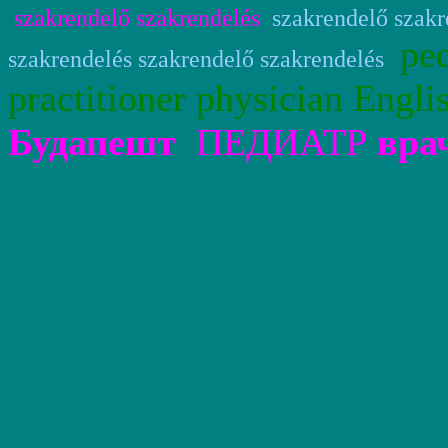
szakrendelő szakrendelés
szakrendelő szakr
ped
szakrendelés szakrendelő szakrendelés
practitioner physician Engl
Будапешт
ПЕДИАТР
вра