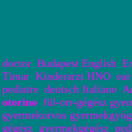
doctor Budapest English Exp
Timar Kinderarzt HNO ear 
pediatre deutsch Italiano A
otorino
fül-orr-g
égész gye
gyermekorvos gyermekgy
gégész
gyermekg
égész
ped