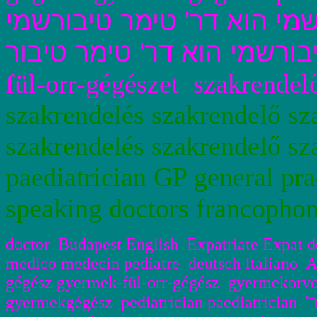
שמי הוא דר' טימר טיבורשמי
בורשמי הוא דר' טימר טיבור
fül-
orr-gégészet
szakrendelő
szakrendelés szakrendelő sz
szakrendelés szakrendelő sz
paediatrician GP general pra
speaking doctors francopho
doctor Budapest English Expatriate Expat d
medico
medecin pediatre deutsch Italiano 
g
égész gyermek-
fül-orr-g
égész gyermekorv
ר
gyermekg
égész
pediatrician paediatrician